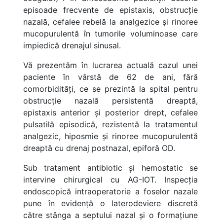
episoade frecvente de epistaxis, obstrucție
nazală, cefalee rebelă la analgezice și rinoree
mucopurulentă în tumorile voluminoase care
impiedică drenajul sinusal.
Vă prezentăm în lucrarea actuală cazul unei
paciente în vârstă de 62 de ani, fără
comorbidități, ce se prezintă la spital pentru
obstrucție nazală persistentă dreaptă,
epistaxis anterior și posterior drept, cefalee
pulsatilă episodică, rezistentă la tratamentul
analgezic, hiposmie și rinoree mucopurulentă
dreaptă cu drenaj postnazal, epiforă OD.
Sub tratament antibiotic și hemostatic se
intervine chirurgical cu AG-IOT. Inspecția
endoscopică intraoperatorie a foselor nazale
pune în evidență o laterodeviere discretă
către stânga a septului nazal și o formațiune