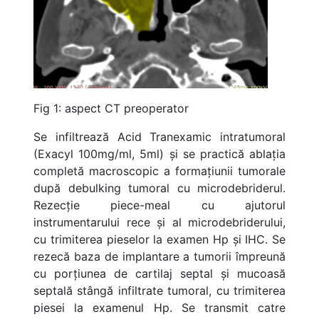
Fig 1: aspect CT preoperator
Se infiltrează Acid Tranexamic intratumoral
(Exacyl 100mg/ml, 5ml) și se practică ablația
completă macroscopic a formațiunii tumorale
după debulking tumoral cu microdebriderul.
Rezecție piece-meal cu ajutorul
instrumentarului rece și al microdebriderului,
cu trimiterea pieselor la examen Hp și IHC. Se
rezecă baza de implantare a tumorii împreună
cu porțiunea de cartilaj septal și mucoasă
septală stângă infiltrate tumoral, cu trimiterea
piesei la examenul Hp. Se transmit catre