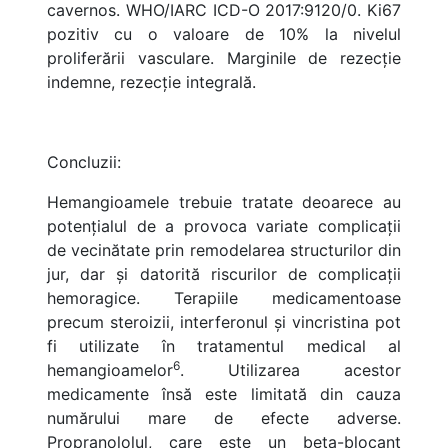
cavernos. WHO/IARC ICD-O 2017:9120/0. Ki67
pozitiv cu o valoare de 10% la nivelul
proliferării vasculare. Marginile de rezecție
indemne, rezecție integrală.
Concluzii:
Hemangioamele trebuie tratate deoarece au
potențialul de a provoca variate complicații
de vecinătate prin remodelarea structurilor din
jur, dar și datorită riscurilor de complicații
hemoragice. Terapiile medicamentoase
precum steroizii, interferonul și vincristina pot
fi utilizate în tratamentul medical al
6
hemangioamelor
. Utilizarea acestor
medicamente însă este limitată din cauza
numărului mare de efecte adverse.
Propranololul, care este un beta-blocant