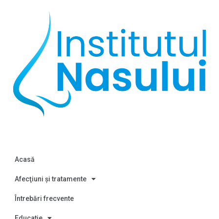
Acasă
Afecţiuni și tratamente
Întrebări frecvente
Educatie