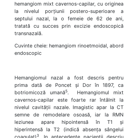
hemangiom mixt cavernos-capilar, cu originea
la nivelul porțiunii postero-superioare a
septului nazal, la o femeie de 62 de ani,
tratată cu succes prin excizie endoscopică
transnazală.
Cuvinte cheie: hemangiom rinoetmoidal, abord
endoscopic
Hemangiomul nazal a fost descris pentru
prima dată de Poncet și Dor în 1897, ca
5
botriomicoză umană
. Hemangiomul mixt
cavernos-capilar este foarte rar întâlnit la
nivelul cavității nazale. Imagistic apar la CT
semne de remodelare osoasă, iar la RMN
leziunea apare hipointensă în T1 și
hiperintensă la T2 (indică absența sângelui
3
coagulat)
. In antecedente pacienții descriu