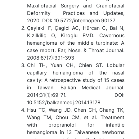
Maxillofacial Surgery and Craniofacial
Deformity – Practices and Updates,
2020, DOI: 10.5772/intechopen.90137
Çaylakli F, Çagici AC, Hürcan C, Bal N,
Kizilkiliç O, Kiroglu FMD. Cavernous
hemangioma of the middle turbinate: A
case report. Ear, Nose, & Throat Journal.
2008;87(7):391-393
Chi TH, Yuan CH, Chien ST. Lobular
capillary hemangioma of the nasal
cavity: A retrospective study of 15 cases
în Taiwan. Balkan Medical Journal.
2014;31(1):69-71. DOI:
10.5152/balkanmedj.2014.13178
Hsu TC, Wang JD, Chen CH, Chang TK,
Wang TM, Chou CM, et al. Treatment
with propranolol for infantile
hemangioma în 13 Taiwanese newborns