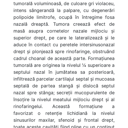
tumorală voluminoasă, de culoare gri violaceu,
intens sângerandă la palpare, cu degenerări
polipoide limitrofe, ocupă în întregime fosa
nazală dreaptă. Tumora creează efect de
masă asupra cornetelor nazale mijlociu și
superior drept, pe care le lateralizează și le
aduce în contact cu peretele intersinusonazal
drept și plonjează spre rinofaringe, obstruând
cadrul choanal de această parte. Formațiunea
tumorală are originea la nivelul ¼ superioare a
septului nazal în jumătatea sa posterioară,
infiltrează parcelar cartilajul septal și mucoasa
septală de partea stangă și dislocă septul
nazal spre stânga; secreții mucopurulente de
însoțire la nivelul meatului mijlociu drept și al
rinofaringelui. Această formațiune a
favorizat o retenție lichidiană la nivelul
sinusurilor maxilar, sfenoid și frontal drept,
toate aceste cavități fiind pline cu un conținut