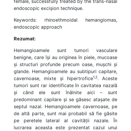
female, successfully treated by the trans-nasal
endoscopic excișion technique.
Keywords: rhinoethmoidal hemangiomas,
endoscopic approach
Rezumat:
Hemangioamele sunt tumori vasculare
benigne, care își au originea în piele, mucoase
și structuri profunde precum oase, mușchi și
glande. Hemangioamele au subtipuri capilare,
1,2
cavernoase, mixte și hipertrofice
. Aceste
tumori sunt rar identificate în cavitatea nazală
și când ele sunt înâlnite aici – sunt
predominant capilare și se găsesc atașate de
septul nazal. Hemangioamele cavernoase, pe
de altă parte, sunt mai probabil să fie găsite
pe peretele lateral al cavității nazale. În
lucrarea aceasta este prezentat cazul unui