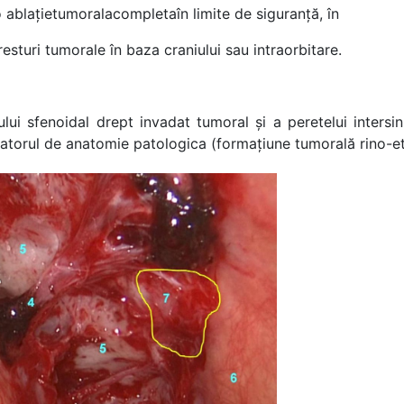
o ablațietumoralacompletaîn limite de siguranță, în
turi tumorale în baza craniului sau intraorbitare.
sului sfenoidal drept invadat tumoral și a peretelui inters
oratorul de anatomie patologica (formațiune tumorală rino-e