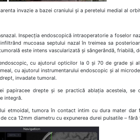
arenta invazie a bazei craniului și a peretelui medial al orbit
nsnazal. Inspecția endoscopică intraoperatorie a foselor na
infiltrând mucoasa septului nazal în treimea sa posterioară
umorală este intens vascularizată și sângerândă, friabilă, d
endoscopic, cu ajutorul opticilor la 0 și 70 de grade și al
 meal, cu ajutorul instrumentarului endoscopic și al microde
 drept, invadate tumoral.
ei papiracee drepte și se practică ablația acesteia, se 
e integră.
ului etmoidal, tumora în contact intim cu dura mater dar f
de cca 12mm diametru cu expunerea durei pulsatile – fără f