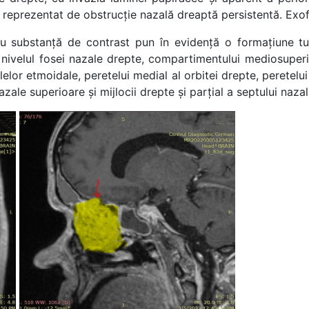
e reprezentat de obstrucție nazală dreaptă persistentă. Exof
u substanță de contrast pun în evidență o formațiune tum
nivelul fosei nazale drepte, compartimentului mediosuperi
elor etmoidale, peretelui medial al orbitei drepte, peretelui 
azale superioare și mijlocii drepte și parțial a septului nazal