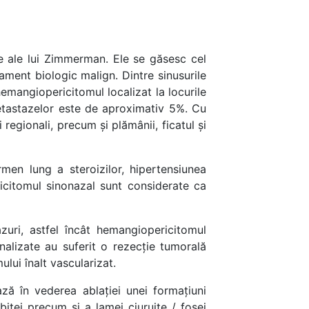
re ale lui Zimmerman. Ele se găsesc cel
ament biologic malign. Dintre sinusurile
emangiopericitomul localizat la locurile
etastazelor este de aproximativ 5%. Cu
regionali, precum și plămânii, ficatul și
rmen lung a steroizilor, hipertensiunea
ricitomul sinonazal sunt considerate ca
zuri, astfel încât hemangiopericitomul
nalizate au suferit o rezecție tumorală
lui înalt vascularizat.
ză în vederea ablației unei formațiuni
bitei precum și a lamei ciuruite / fosei