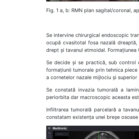
Fig. 1 a, b: RMN plan sagital/coronal, ap
Se intervine chirurgical endoscopic tra
ocupă cvasitotal fosa nazală dreaptă, 
drept și tavanul etmoidal. Formațiunea t
Se decide și se practică, sub control 
formațiunii tumorale prin tehnica piece
a cornetelor nazale mijlociu și superior
Se constată invazia tumorală a lamin
periorbita dar macroscopic aceasta est
Infiltrarea tumorală parcelară a tavan
constatam existența unei breșe osoase 