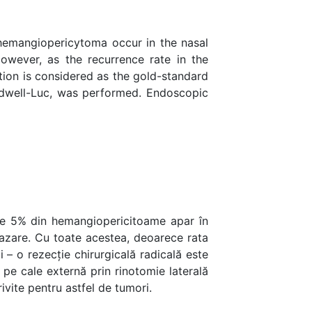
 hemangiopericytoma occur in the nasal
owever, as the recurrence rate in the
tion is considered as the gold-standard
aldwell-Luc, was performed. Endoscopic
 de 5% din hemangiopericitoame apar în
tazare. Cu toate acestea, deoarece rata
i – o rezecție chirurgicală radicală este
pe cale externă prin rinotomie laterală
ivite pentru astfel de tumori.