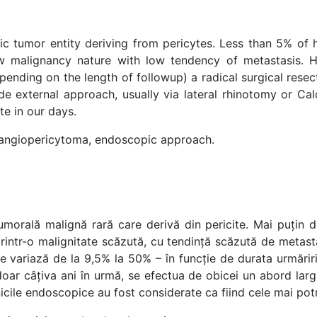
c tumor entity deriving from pericytes. Less than 5% of
w malignancy nature with low tendency of metastasis. H
pending on the length of followup) a radical surgical resec
de external approach, usually via lateral rhinotomy or C
e in our days.
ngiopericytoma, endoscopic approach.
umorală malignă rară care derivă din pericite. Mai puțin
printr-o malignitate scăzută, cu tendință scăzută de metas
te variază de la 9,5% la 50% – în funcție de durata urmăriri
oar câțiva ani în urmă, se efectua de obicei un abord larg 
nicile endoscopice au fost considerate ca fiind cele mai potr