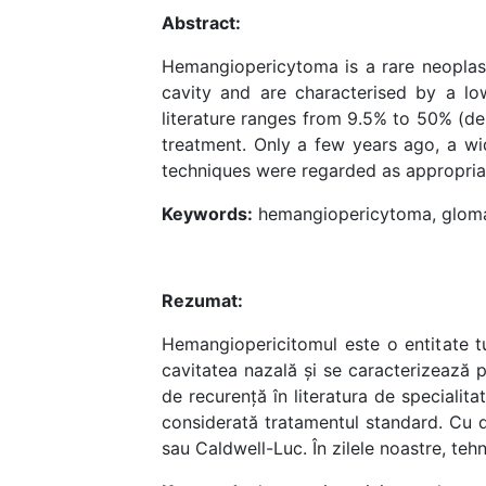
Abstract:
Hemangiopericytoma is a rare neoplasi
cavity and are characterised by a lo
literature ranges from 9.5% to 50% (de
treatment. Only a few years ago, a wi
techniques were regarded as appropriat
Keywords:
hemangiopericytoma, gloma
Rezumat:
Hemangiopericitomul este o entitate t
cavitatea nazală și se caracterizează 
de recurență în literatura de specialita
considerată tratamentul standard. Cu d
sau Caldwell-Luc. În zilele noastre, teh