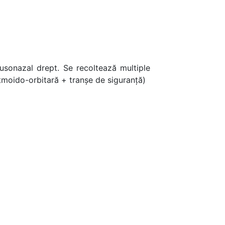
inusonazal drept. Se recoltează multiple
tmoido-orbitară + tranșe de siguranță)