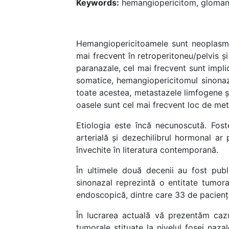
Keywords:
hemangiopericitom, gloman
Hemangiopericitoamele sunt neoplasme r
mai frecvent în retroperitoneu/pelvis ș
paranazale, cel mai frecvent sunt impli
somatice, hemangiopericitomul sinonaz
toate acestea, metastazele limfogene și 
oasele sunt cel mai frecvent loc de me
Etiologia este încă necunoscută. Foste
arterială și dezechilibrul hormonal ar
învechite în literatura contemporană.
În ultimele două decenii au fost publ
sinonazal reprezintă o entitate tumora
endoscopică, dintre care 33 de pacienți
În lucrarea actuală vă prezentăm cazu
tumorale stituate la nivelul fosei naza