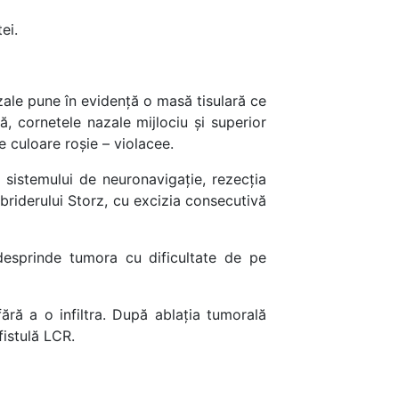
ei.
zale pune în evidență o masă tisulară ce
, cornetele nazale mijlociu și superior
e culoare roșie – violacee.
 sistemului de neuronavigație, rezecția
briderului Storz, cu excizia consecutivă
desprinde tumora cu dificultate de pe
ără a o infiltra. După ablația tumorală
istulă LCR.