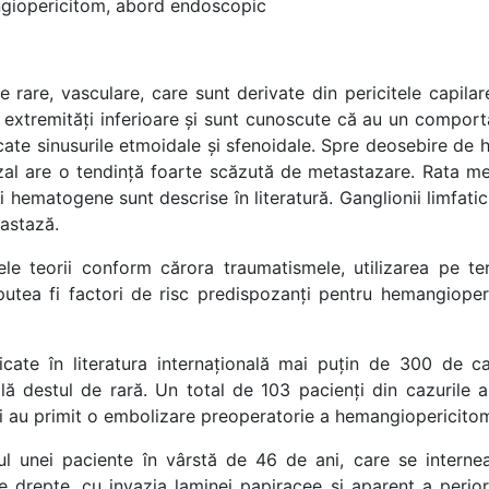
giopericitom, abord endoscopic
are, vasculare, care sunt derivate din pericitele capila
i extremități inferioare și sunt cunoscute că au un comport
cate sinusurile etmoidale și sfenoidale. Spre deosebire de h
al are o tendință foarte scăzută de metastazare. Rata m
hematogene sunt descrise în literatură. Ganglionii limfatici 
tastază.
le teorii conform cărora traumatismele, utilizarea pe te
 putea fi factori de risc predispozanți pentru hemangiope
icate în literatura internațională mai puțin de 300 de ca
lă destul de rară. Un total de 103 pacienți din cazurile a
 au primit o embolizare preoperatorie a hemangiopericitomu
l unei paciente în vârstă de 46 de ani, care se internea
le drepte, cu invazia laminei papiracee și aparent a perior