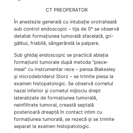
CT PREOPERATOR
În anestezie generală cu intubație orotraheală
sub control endoscopic – tija de 0° se observă
detaliat formațiunea tumorală sfacelată, gri-
gălbui, friabilă, sângerândă la palpare.
Sub ghidaj endoscopic se practică ablația
formațiunii tumorale după metoda “piece-
meal” cu instrumentar rece – pensa Blakesley
și microdebriderul Storz – se trimite piesa la
examen histopatologic. Se observă cornetul
nazal inferior și cornetul mijlociu drept
lateralizate de formațiunea tumorală,
neinfiltrate tumoral, creastă septală
posterioară dreaptă în contact intim cu
formațiunea tumorală, se rezecă și se trimite
separat la examen histopatologic.