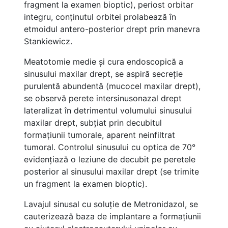
fragment la examen bioptic), periost orbitar
integru, conținutul orbitei prolabează în
etmoidul antero-posterior drept prin manevra
Stankiewicz.
Meatotomie medie și cura endoscopică a
sinusului maxilar drept, se aspiră secreție
purulentă abundentă (mucocel maxilar drept),
se observă perete intersinusonazal drept
lateralizat în detrimentul volumului sinusului
maxilar drept, subțiat prin decubitul
formațiunii tumorale, aparent neinfiltrat
tumoral. Controlul sinusului cu optica de 70°
evidențiază o leziune de decubit pe peretele
posterior al sinusului maxilar drept (se trimite
un fragment la examen bioptic).
Lavajul sinusal cu soluție de Metronidazol, se
cauterizează baza de implantare a formațiunii