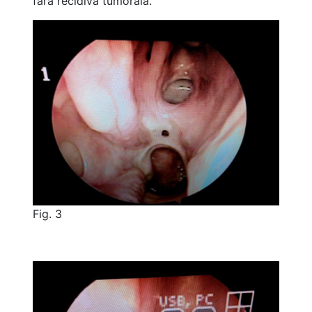
fără recidivă tumorală.
Fig. 3