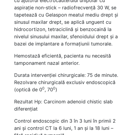
cu ajutorul electrocauterului unipolar cu
aspirație non-stick – radiofrecvență 30 W, se
tapetează cu Gelaspon meatul mediu drept și
sinusul maxilar drept, se aplică unguent cu
hidrocortizon, tetraciclină și benzocaină la
nivelul sinusului maxilar, sfenoidului drept și a
bazei de implantare a formațiunii tumorale.
Hemostază eficientă, pacienta nu necesită
tamponament nazal anterior.
Durata intervenției chirurgicale: 75 de minute.
Rezolvare chirurgicală exclusiv endoscopică
0
0
(optică de 0
, 70
)
Rezultat Hp: Carcinom adenoid chistic slab
diferențiat
Control endoscopic din 3 în 3 luni în primii 2
ani și control CT la 6 luni, 1 an și la 18 luni –