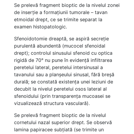
Se prelevă fragment bioptic de la nivelul zonei
de inserție a formațiunii tumorale – tavan
etmoidal drept, ce se trimite separat la
examen histopatologic.
Sfenoidotomie dreaptă, se aspiră secreție
purulentă abundentă (mucocel sfenoidal
drept); controlul sinusului sfenoid cu optica
rigidă de 70° nu pune în evidență infiltrarea
peretelui lateral, peretelui intersinusal a
tavanului sau a planșeului sinusal, fără breșă
durală; se constată existența unei leziuni de
decubit la nivelul peretelui osos lateral al
sfenoidului (prin transparența mucoasei se
vizualizează structura vasculară).
Se prelevă fragment bioptic de la nivelul
cornetului nazal superior drept. Se observă
lamina papiracee subțiată (se trimite un