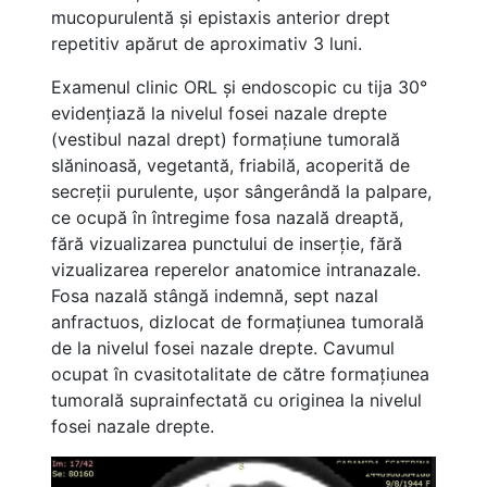
mucopurulentă și epistaxis anterior drept
repetitiv apărut de aproximativ 3 luni.
Examenul clinic ORL și endoscopic cu tija 30°
evidențiază la nivelul fosei nazale drepte
(vestibul nazal drept) formațiune tumorală
slăninoasă, vegetantă, friabilă, acoperită de
secreții purulente, ușor sângerândă la palpare,
ce ocupă în întregime fosa nazală dreaptă,
fără vizualizarea punctului de inserție, fără
vizualizarea reperelor anatomice intranazale.
Fosa nazală stângă indemnă, sept nazal
anfractuos, dizlocat de formațiunea tumorală
de la nivelul fosei nazale drepte. Cavumul
ocupat în cvasitotalitate de către formațiunea
tumorală suprainfectată cu originea la nivelul
fosei nazale drepte.