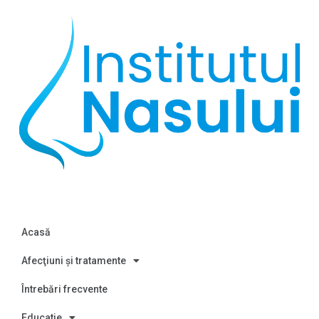
Acasă
Afecţiuni și tratamente
Întrebări frecvente
Educatie