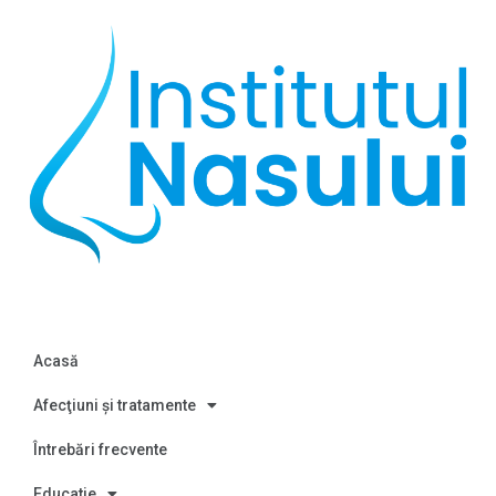
Acasă
Afecţiuni și tratamente
Întrebări frecvente
Educatie